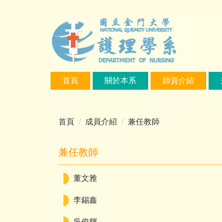
跳
到
主
要
內
容
區
首頁
關於本系
師資介紹
首頁
成員介紹
兼任教師
兼任教師
董文雅
李錫鑫
吳俊輝